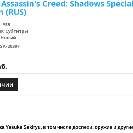
 Assassin's Creed: Shadows Specia
n (RUS)
а
:
PS5
ия
:
Субтитры
:
Новый
SA-20397
уб.
ичии
жа Yasuke Sekiryu, в том числе доспехи, оружие и други