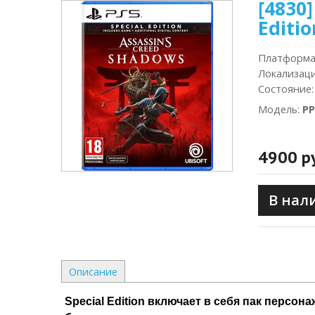
[4830]
Editio
Платформ
Локализац
Состояние
Модель
:
PP
4900 р
В нал
Описание
Special Edition включает в себя пак персона