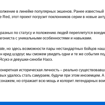
должение в линейке популярных экшенов. Ранее известный
 Red, этот проект погрузит поклонников серии в новые ан
 разных по статусу и положению людей переплетутся воеди
агониста с уникальными особенностями и навыками.
cate, но здесь возможности пары нестандартных бойцов на
ин крид шэдоус мы сможем увидеть одни и те же события по
Ясукэ и девушки-синоби Наоэ.
конкретная историческая личность – реально существовав
вых удалось стать самураем, будучи при этом иноземцем. А
онажем, но отражает всю мощь и колорит легендарных во