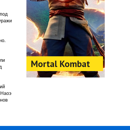
 под
туражи
но.
шли
Mortal Kombat
д
ший
 Наоэ
инов